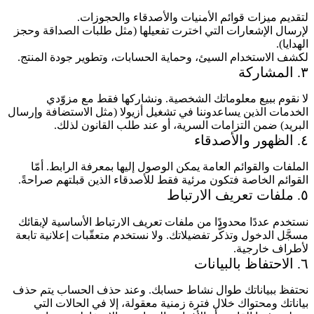
لتقديم ميزات قوائم الأمنيات والأصدقاء والحجوزات.
لإرسال الإشعارات التي اخترت تفعيلها (مثل طلبات الصداقة وحجز
الهدايا).
لكشف الاستخدام السيئ، وحماية الحسابات، وتطوير جودة المنتج.
٣. المشاركة
لا نقوم ببيع معلوماتك الشخصية. ونشاركها فقط مع مزوّدي
الخدمات الذين يساعدوننا في تشغيل أزيولا (مثل الاستضافة وإرسال
البريد) ضمن التزامات السرية، أو عند طلب القانون لذلك.
٤. الظهور والأصدقاء
الملفات والقوائم العامة يمكن الوصول إليها بمعرفة الرابط. أمّا
القوائم الخاصة فتكون مرئية فقط للأصدقاء الذين قبلتهم صراحةً.
٥. ملفات تعريف الارتباط
نستخدم عددًا محدودًا من ملفات تعريف الارتباط الأساسية لإبقائك
مسجَّل الدخول وتذكُّر تفضيلاتك. ولا نستخدم متعقّبات إعلانية تابعة
لأطراف خارجية.
٦. الاحتفاظ بالبيانات
نحتفظ ببياناتك طوال نشاط حسابك. وعند حذف الحساب يتم حذف
بياناتك ومحتواك خلال فترة زمنية معقولة، إلا في الحالات التي