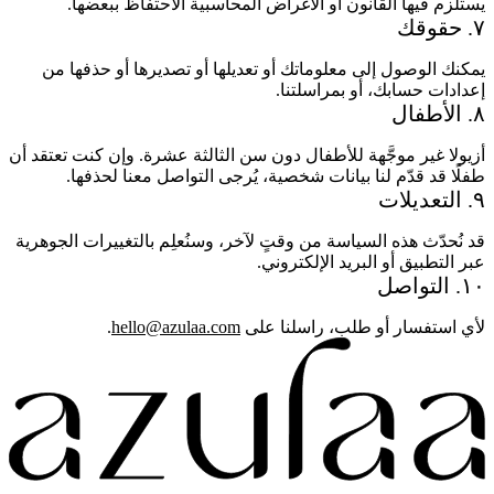
يستلزم فيها القانون أو الأغراض المحاسبية الاحتفاظ ببعضها.
٧. حقوقك
يمكنك الوصول إلى معلوماتك أو تعديلها أو تصديرها أو حذفها من
إعدادات حسابك، أو بمراسلتنا.
٨. الأطفال
أزيولا غير موجَّهة للأطفال دون سن الثالثة عشرة. وإن كنت تعتقد أن
طفلًا قد قدّم لنا بيانات شخصية، يُرجى التواصل معنا لحذفها.
٩. التعديلات
قد نُحدّث هذه السياسة من وقتٍ لآخر، وسنُعلِم بالتغييرات الجوهرية
عبر التطبيق أو البريد الإلكتروني.
١٠. التواصل
لأي استفسار أو طلب، راسلنا على
hello@azulaa.com
.